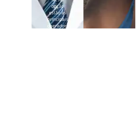
opção
estão as
principais
operadoras
e
seguradoras
do
mercado.
Planos
Valores
Coletivo
Coletivo
Coletivo
Coletivo
Coletivo
do Rio de
Pessoa
Pessoa
por
por
por
por
por
Janeiro,
Física
Física
Adesão
Adesão
Adesão
Adesão
Adesão
consultados
–
–
–
–
–
–
–
em
Plano
Plano
Plano
Plano
Plano
Plano
Plano