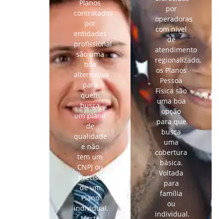
Planos
por
contratados
operadoras
por
com nível
entidades
de
profissional
atendimento
são uma
regionalizado,
boa
os Planos
alternativa
Pessoa
para
Física são
quem
uma boa
busca
opção
um plano
para que
de
busca
qualidade
uma
e não
cobertura
tem um
básica.
CNPJ ou
Voltada
precisa
para
de um
família
Plano
ou
individual.
individual.
Nesta