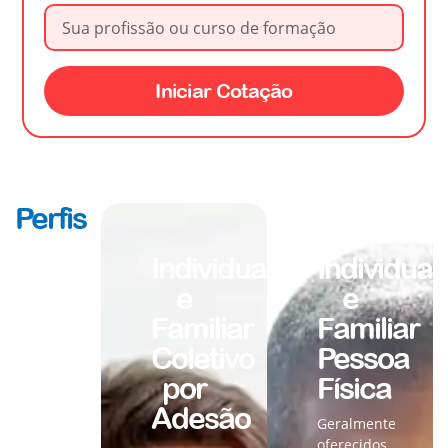
Iniciar Cotação
Perfis
Individual
Individual
e
e
Familiar
Familiar
Coletivo
Pessoa
por
Física
Adesão
Geralmente
oferecidos